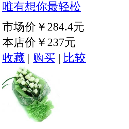
唯有想你最轻松
市场价
￥284.4元
本店价
￥237元
收藏
|
购买
|
比较