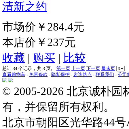
清新之约
市场价
￥284.4元
本店价
￥237元
收藏
|
购买
|
比较
总计 34 个记录，共 3 页。
第一页
上一页
下一页
最末页
查看购物车
-
免责条款
-
隐私保护
-
咨询热点
-
联系我们
-
公司
© 2005-2026 北京
有，并保留所有权利。
北京市朝阳区光华路44号A Tel: 