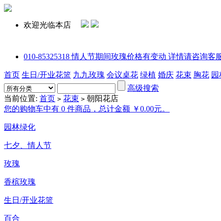
欢迎光临本店
010-85325318 情人节期间玫瑰价格有变动 详情请咨询客服或拨打电话
首页
生日/开业花篮
九九玫瑰
会议桌花
绿植
婚庆
花束
胸花
园
高级搜索
当前位置:
首页
花束
朝阳花店
>
>
您的购物车中有 0 件商品，总计金额 ￥0.00元。
园林绿化
七夕、情人节
玫瑰
香槟玫瑰
生日/开业花篮
百合