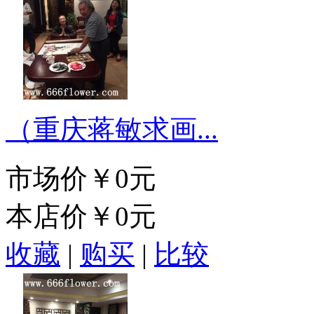
（重庆蒋敏求画...
市场价
￥0元
本店价
￥0元
收藏
|
购买
|
比较