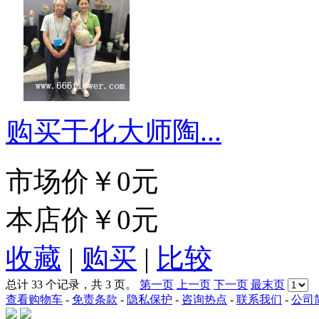
购买于化大师陶...
市场价
￥0元
本店价
￥0元
收藏
|
购买
|
比较
总计 33 个记录，共 3 页。
第一页
上一页
下一页
最末页
查看购物车
-
免责条款
-
隐私保护
-
咨询热点
-
联系我们
-
公司