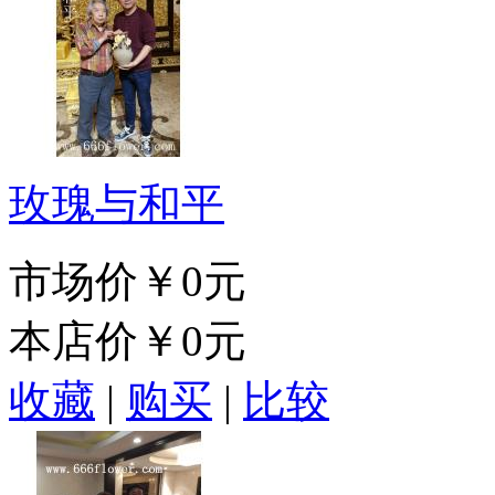
玫瑰与和平
市场价
￥0元
本店价
￥0元
收藏
|
购买
|
比较