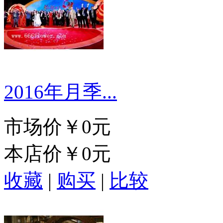
2016年月季...
市场价
￥0元
本店价
￥0元
收藏
|
购买
|
比较