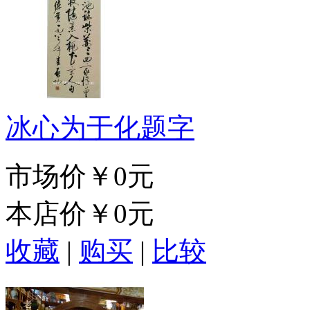
冰心为于化题字
市场价
￥0元
本店价
￥0元
收藏
|
购买
|
比较