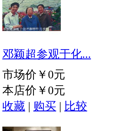
邓颖超参观于化...
市场价
￥0元
本店价
￥0元
收藏
|
购买
|
比较