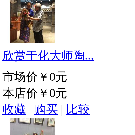
欣赏于化大师陶...
市场价
￥0元
本店价
￥0元
收藏
|
购买
|
比较