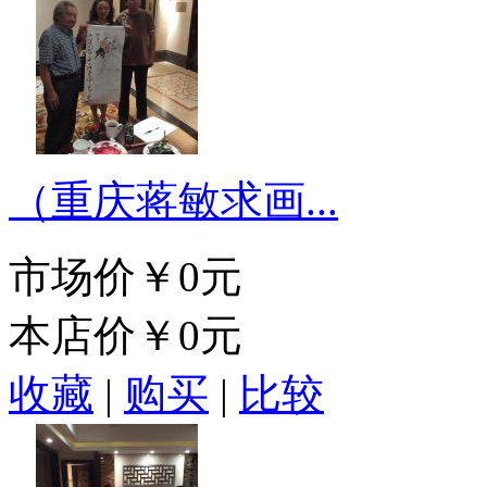
（重庆蒋敏求画...
市场价
￥0元
本店价
￥0元
收藏
|
购买
|
比较