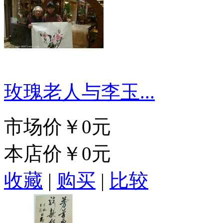
玫瑰老人与李玉...
市场价
￥0元
本店价
￥0元
收藏
|
购买
|
比较