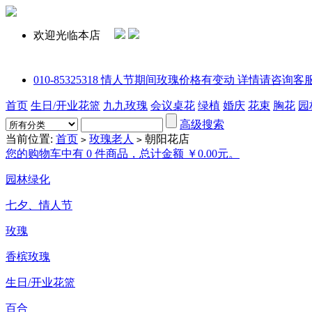
欢迎光临本店
010-85325318 情人节期间玫瑰价格有变动 详情请咨询客服或拨打电话
首页
生日/开业花篮
九九玫瑰
会议桌花
绿植
婚庆
花束
胸花
园
高级搜索
当前位置:
首页
玫瑰老人
朝阳花店
>
>
您的购物车中有 0 件商品，总计金额 ￥0.00元。
园林绿化
七夕、情人节
玫瑰
香槟玫瑰
生日/开业花篮
百合