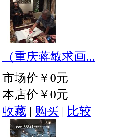
（重庆蒋敏求画...
市场价
￥0元
本店价
￥0元
收藏
|
购买
|
比较