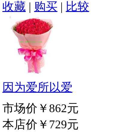
收藏
|
购买
|
比较
因为爱所以爱
市场价
￥862元
本店价
￥729元