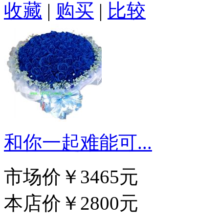
收藏
|
购买
|
比较
和你一起难能可...
市场价
￥3465元
本店价
￥2800元