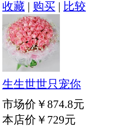
收藏
|
购买
|
比较
生生世世只宠你
市场价
￥874.8元
本店价
￥729元