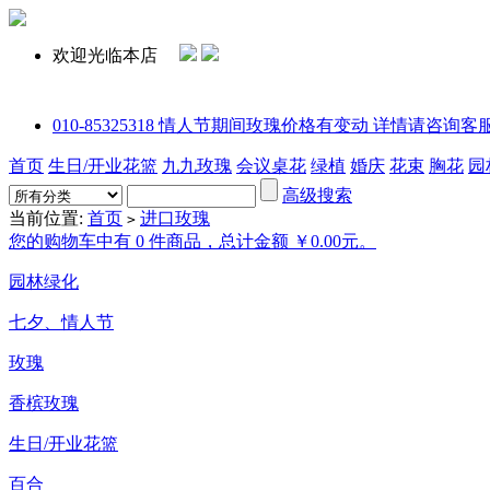
欢迎光临本店
010-85325318 情人节期间玫瑰价格有变动 详情请咨询客服或拨打电话
首页
生日/开业花篮
九九玫瑰
会议桌花
绿植
婚庆
花束
胸花
园
高级搜索
当前位置:
首页
进口玫瑰
>
您的购物车中有 0 件商品，总计金额 ￥0.00元。
园林绿化
七夕、情人节
玫瑰
香槟玫瑰
生日/开业花篮
百合