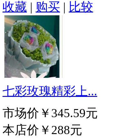
收藏
|
购买
|
比较
七彩玫瑰精彩上...
市场价
￥345.59元
本店价
￥288元