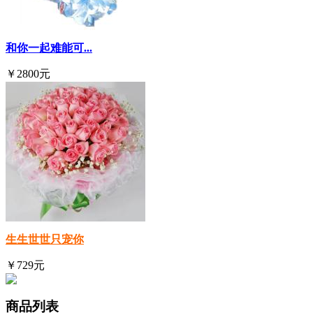
和你一起难能可...
￥2800元
生生世世只宠你
￥729元
商品列表