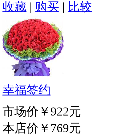
收藏
|
购买
|
比较
幸福签约
市场价
￥922元
本店价
￥769元