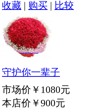
收藏
|
购买
|
比较
守护你一辈子
市场价
￥1080元
本店价
￥900元