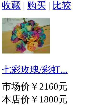
收藏
|
购买
|
比较
七彩玫瑰/彩虹...
市场价
￥2160元
本店价
￥1800元