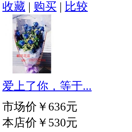
收藏
|
购买
|
比较
爱上了你，等于...
市场价
￥636元
本店价
￥530元