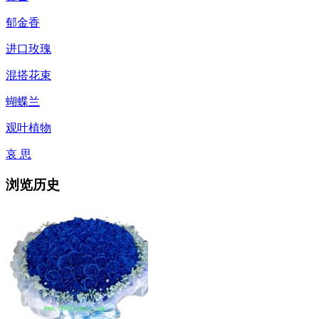
郁金香
进口玫瑰
混搭花束
蝴蝶兰
观叶植物
哀 思
浏览历史