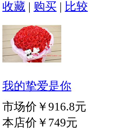
收藏
|
购买
|
比较
我的挚爱是你
市场价
￥916.8元
本店价
￥749元