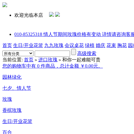
欢迎光临本店
010-85325318 情人节期间玫瑰价格有变动 详情请咨询客服或拨打电话
首页
生日/开业花篮
九九玫瑰
会议桌花
绿植
婚庆
花束
胸花
园
高级搜索
当前位置:
首页
进口玫瑰
和你一起难能可贵
>
>
您的购物车中有 0 件商品，总计金额 ￥0.00元。
园林绿化
七夕、情人节
玫瑰
香槟玫瑰
生日/开业花篮
百合