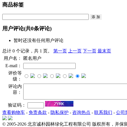
商品标签
用户评论
(共
0
条评论)
暂时还没有任何用户评论
总计 0 个记录，共 1 页。
第一页
上一页
下一页
最末页
用户名：
匿名用户
E-mail：
评价等
级：
评论内
容：
验证码：
查看购物车
-
免责条款
-
隐私保护
-
咨询热点
-
联系我们
-
公司
© 2005-2026 北京诚朴园林绿化工程有限公司 版权所有，并