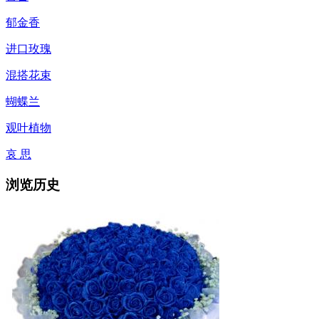
郁金香
进口玫瑰
混搭花束
蝴蝶兰
观叶植物
哀 思
浏览历史