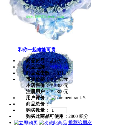
和你一起难能可贵
商品货号：
蓝妖99支
商品品牌：
朝阳花店
商品点击数：
4831
市场价格：
￥3465元
本店售价：
￥2800元
注册用户：
￥2800元
用户评价：
商品总价：
购买数量：
购买此商品可使用：
2800 积分
推荐给朋友