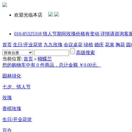
欢迎光临本店
010-85325318 情人节期间玫瑰价格有变动 详情请咨询客服或拨打电话
首页
生日/开业花篮
九九玫瑰
会议桌花
绿植
婚庆
花束
胸花
园
高级搜索
当前位置:
首页
蝴蝶兰
>
您的购物车中有 0 件商品，总计金额 ￥0.00元。
园林绿化
七夕、情人节
玫瑰
香槟玫瑰
生日/开业花篮
百合