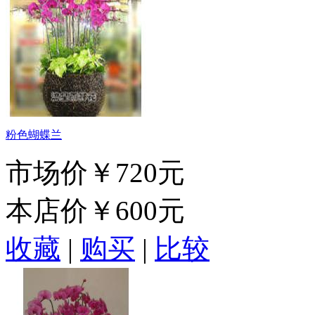
粉色蝴蝶兰
市场价
￥720元
本店价
￥600元
收藏
|
购买
|
比较