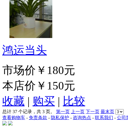
鸿运当头
市场价
￥180元
本店价
￥150元
收藏
|
购买
|
比较
总计 37 个记录，共 3 页。
第一页
上一页
下一页
最末页
查看购物车
-
免责条款
-
隐私保护
-
咨询热点
-
联系我们
-
公司