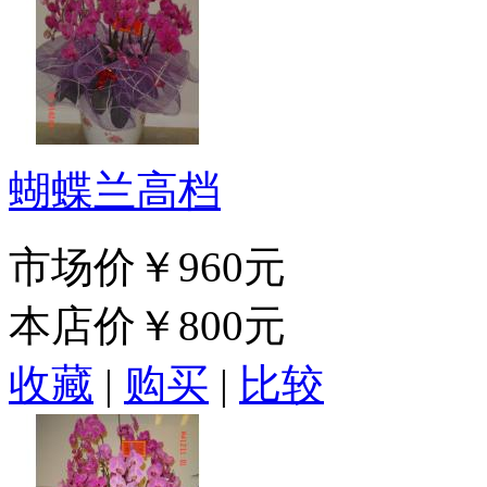
蝴蝶兰高档
市场价
￥960元
本店价
￥800元
收藏
|
购买
|
比较