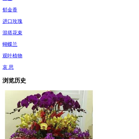
郁金香
进口玫瑰
混搭花束
蝴蝶兰
观叶植物
哀 思
浏览历史