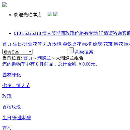
欢迎光临本店
010-85325318 情人节期间玫瑰价格有变动 详情请咨询客服或拨打电话
首页
生日/开业花篮
九九玫瑰
会议桌花
绿植
婚庆
花束
胸花
园
高级搜索
当前位置:
首页
蝴蝶兰
大蝴蝶兰组合
>
>
您的购物车中有 0 件商品，总计金额 ￥0.00元。
园林绿化
七夕、情人节
玫瑰
香槟玫瑰
生日/开业花篮
百合