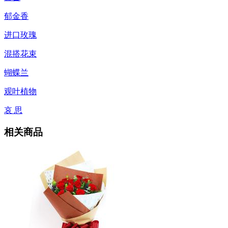
郁金香
进口玫瑰
混搭花束
蝴蝶兰
观叶植物
哀 思
相关商品