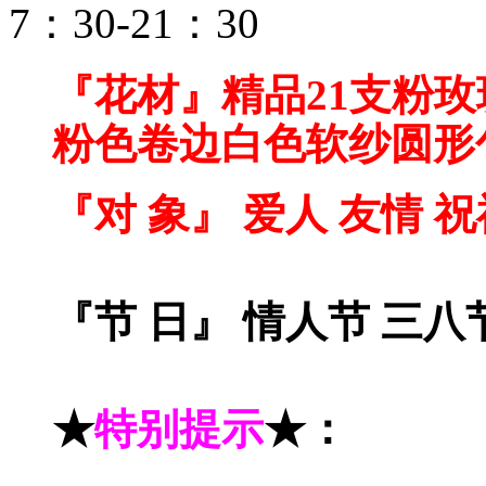
7：30-21：30
『花
材』
精品
21支
粉玫
粉色卷边白色软纱圆形
『对 象』 爱人 友情 
『节 日』 情人节 三
★
特别提示
★
：