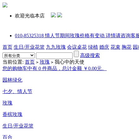
欢迎光临本店
010-85325318 情人节期间玫瑰价格有变动 详情请咨询客服或拨打电话
首页
生日/开业花篮
九九玫瑰
会议桌花
绿植
婚庆
花束
胸花
园
高级搜索
当前位置:
首页
玫瑰
我心中的天使
>
>
您的购物车中有 0 件商品，总计金额 ￥0.00元。
园林绿化
七夕、情人节
玫瑰
香槟玫瑰
生日/开业花篮
百合