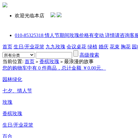
欢迎光临本店
010-85325318 情人节期间玫瑰价格有变动 详情请咨询客服或拨打电话
首页
生日/开业花篮
九九玫瑰
会议桌花
绿植
婚庆
花束
胸花
园
高级搜索
当前位置:
首页
香槟玫瑰
最浪漫的故事
>
>
您的购物车中有 0 件商品，总计金额 ￥0.00元。
园林绿化
七夕、情人节
玫瑰
香槟玫瑰
生日/开业花篮
百合