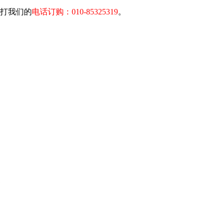
拨打我们的
电话订购：010-85325319
。
装