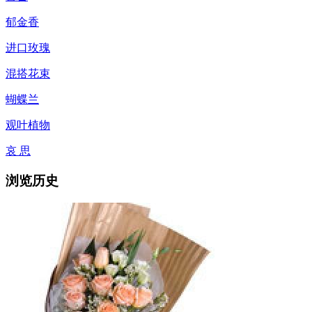
郁金香
进口玫瑰
混搭花束
蝴蝶兰
观叶植物
哀 思
浏览历史