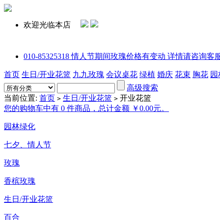
欢迎光临本店
010-85325318 情人节期间玫瑰价格有变动 详情请咨询客服或拨打电话
首页
生日/开业花篮
九九玫瑰
会议桌花
绿植
婚庆
花束
胸花
园
高级搜索
当前位置:
首页
生日/开业花篮
开业花篮
>
>
您的购物车中有 0 件商品，总计金额 ￥0.00元。
园林绿化
七夕、情人节
玫瑰
香槟玫瑰
生日/开业花篮
百合