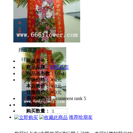
开业花篮
商品货号：
开37
商品品牌：
朝阳花店
商品点击数：
1664
市场价格：
￥0元
本店售价：
￥0元
注册用户：
￥0元
用户评价：
商品总价：
购买数量：
推荐给朋友