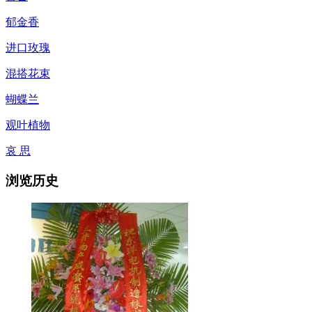
郁金香
进口玫瑰
混搭花束
蝴蝶兰
观叶植物
哀 思
浏览历史