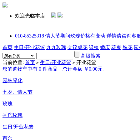
欢迎光临本店
010-85325318 情人节期间玫瑰价格有变动 详情请咨询客服或拨打电话
首页
生日/开业花篮
九九玫瑰
会议桌花
绿植
婚庆
花束
胸花
园
高级搜索
当前位置:
首页
生日/开业花篮
开业花篮
>
>
您的购物车中有 0 件商品，总计金额 ￥0.00元。
园林绿化
七夕、情人节
玫瑰
香槟玫瑰
生日/开业花篮
百合