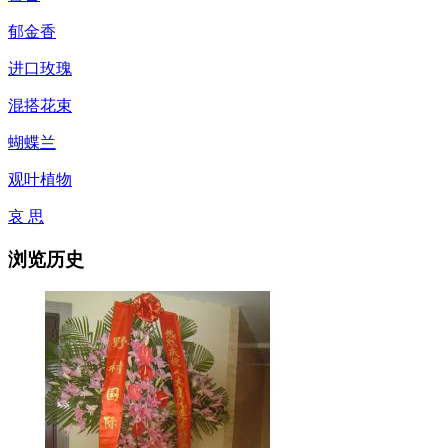
郁金香
进口玫瑰
混搭花束
蝴蝶兰
观叶植物
哀 思
浏览历史