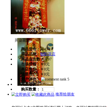
开业花篮
商品货号：
开45
商品品牌：
朝阳花店
商品点击数：
1797
市场价格：
￥0元
本店售价：
￥0元
注册用户：
￥0元
用户评价：
商品总价：
购买数量：
推荐给朋友