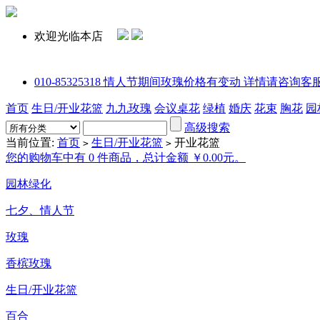
欢迎光临本店
010-85325318 情人节期间玫瑰价格有变动 详情请咨询客服或拨打电话
首页
生日/开业花篮
九九玫瑰
会议桌花
绿植
婚庆
花束
胸花
园
高级搜索
当前位置:
首页
生日/开业花篮
开业花篮
>
>
您的购物车中有 0 件商品，总计金额 ￥0.00元。
园林绿化
七夕、情人节
玫瑰
香槟玫瑰
生日/开业花篮
百合