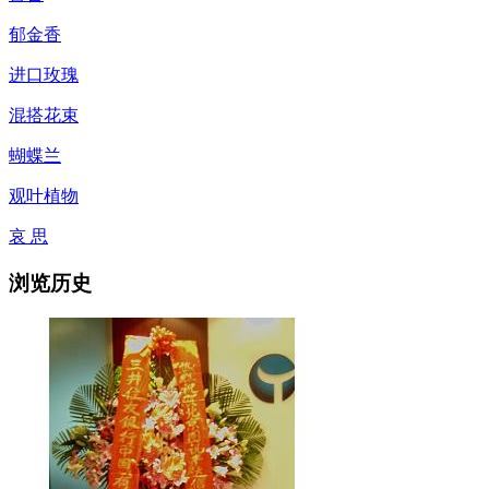
郁金香
进口玫瑰
混搭花束
蝴蝶兰
观叶植物
哀 思
浏览历史