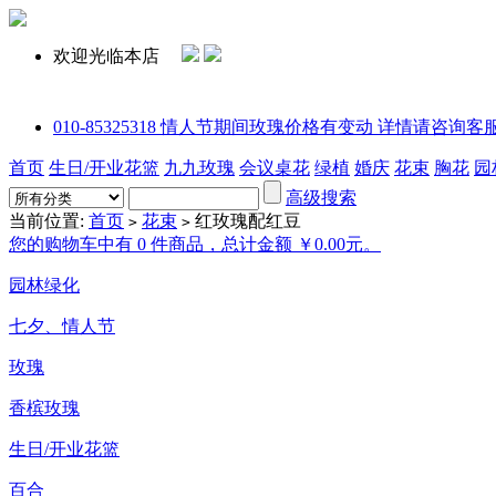
欢迎光临本店
010-85325318 情人节期间玫瑰价格有变动 详情请咨询客服或拨打电话
首页
生日/开业花篮
九九玫瑰
会议桌花
绿植
婚庆
花束
胸花
园
高级搜索
当前位置:
首页
花束
红玫瑰配红豆
>
>
您的购物车中有 0 件商品，总计金额 ￥0.00元。
园林绿化
七夕、情人节
玫瑰
香槟玫瑰
生日/开业花篮
百合