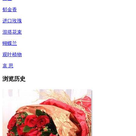
郁金香
进口玫瑰
混搭花束
蝴蝶兰
观叶植物
哀 思
浏览历史