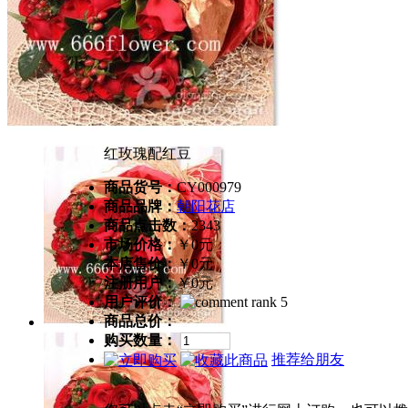
红玫瑰配红豆
商品货号：
CY000979
商品品牌：
朝阳花店
商品点击数：
2343
市场价格：
￥0元
本店售价：
￥0元
注册用户：
￥0元
用户评价：
商品总价：
购买数量：
推荐给朋友